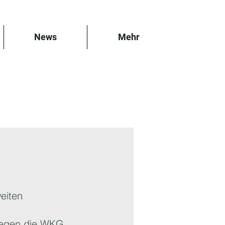
News
Mehr
eiten
 gegen die WKG