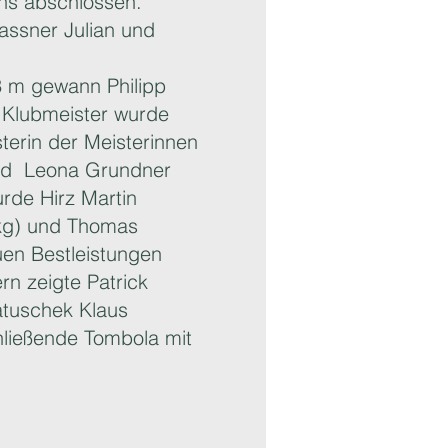
 uns abschlossen.
assner Julian und
 m gewann Philipp
. Klubmeister wurde
terin der Meisterinnen
und Leona Grundner
rde Hirz Martin
8kg) und Thomas
en Bestleistungen
n zeigte Patrick
atuschek Klaus
hließende Tombola mit