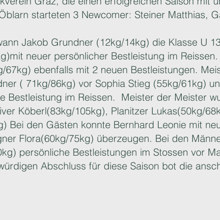
tikverein Graz, die einen erfolgreichen Saison mit
blarn starteten 3 Newcomer: Steiner Matthias, G
ann Jakob Grundner (12kg/14kg) die Klasse U 13
)mit neuer persönlicher Bestleistung im Reissen
67kg) ebenfalls mit 2 neuen Bestleistungen. Meis
ner ( 71kg/86kg) vor Sophia Stieg (55kg/61kg) 
e Bestleistung im Reissen. Meister der Meister wu
iver Köberl(83kg/105kg), Planitzer Lukas(50kg/6
) Bei den Gästen konnte Bernhard Leonie mit neu
ner Flora(60kg/75kg) überzeugen. Bei den Männer
kg) persönliche Bestleistungen im Stossen vor M
würdigen Abschluss für diese Saison bot die ansc