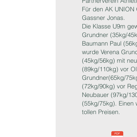
Partnerverein Athle
Für den AK UNION Ö
Gassner Jonas.
Die Klasse U9m gew
Grundner (35kg/45kg
Baumann Paul (56kg/
wurde Verena Grund
(45kg/56kg) mit neu
(89kg/110kg) vor Ol
Grundner(65kg/75kg
(72kg/90kg) vor Reg
Neubauer (97kg/130
(55kg/75kg). Einen 
tollen Preisen.