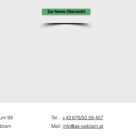
Zur News-Übersicht
aum 99
Tel.:
+43 676/50 58 457
blarn
Mail:
info@ak-oeblarn.at